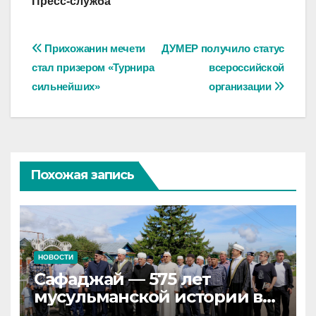
Пресс-служба
Навигация
Прихожанин мечети
ДУМЕР получило статус
стал призером «Турнира
всероссийской
по
сильнейших»
организации
записям
Похожая запись
НОВОСТИ
Сафаджай — 575 лет
мусульманской истории в
самой сердцевине России