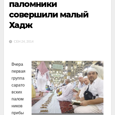
паломники
совершили малый
Хадж
СЕН 24, 2014
Вчера
первая
группа
сарато
вских
палом
ников
прибы