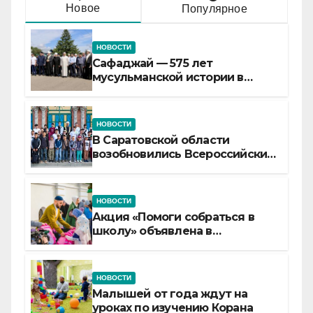
Новое
Популярное
НОВОСТИ
Сафаджай — 575 лет
мусульманской истории в
самой сердцевине России
НОВОСТИ
В Саратовской области
возобновились Всероссийские
детские смены «Муслим»
НОВОСТИ
Акция «Помоги собраться в
школу» объявлена в
Татарстане
НОВОСТИ
Малышей от года ждут на
уроках по изучению Корана