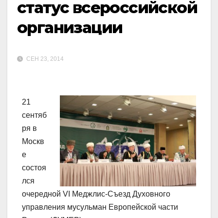
статус всероссийской
организации
СЕН 23, 2014
21
сентяб
ря в
Москв
е
состоя
лся
очередной VI Меджлис-Съезд Духовного
управления мусульман Европейской части