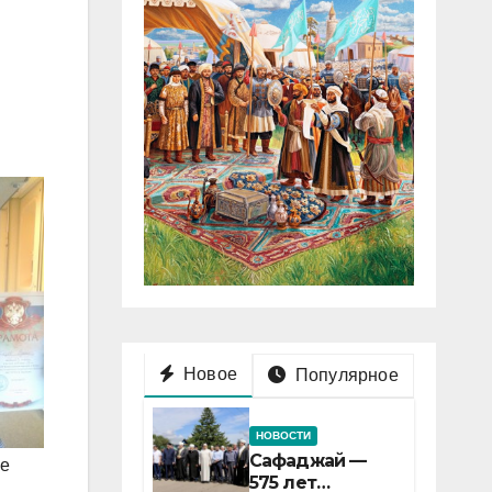
Новое
Популярное
НОВОСТИ
Сафаджай —
ге
575 лет