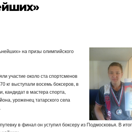
ейших»
льнейших» на призы олимпийского
яли участие около ста спортсменов
 70 кг выступали восемь боксеров, в
, кандидат в мастера спорта,
йона, уроженец татарского села
.
утевку в финал он уступил боксеру из Подмосковья. В ито