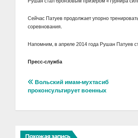
Рушан стал бронзовым призером «Турнира сил
Сейчас Патуев продолжает упорно тренировать
соревнования.
Напомним, в апреле 2014 года Рушан Патуев с
Пресс-служба
Навигация
Вольский имам-мухтасиб
проконсультирует военных
по
записям
Похожая запись