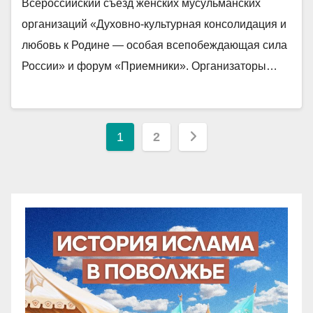
Всероссийский съезд женских мусульманских
организаций «Духовно-культурная консолидация и
любовь к Родине — особая всепобеждающая сила
России» и форум «Приемники». Организаторы…
Пагинация
1
2
записей