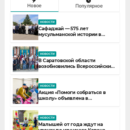
Новое
Популярное
НОВОСТИ
Сафаджай — 575 лет
мусульманской истории в
самой сердцевине России
НОВОСТИ
В Саратовской области
возобновились Всероссийские
детские смены «Муслим»
НОВОСТИ
Акция «Помоги собраться в
школу» объявлена в
Татарстане
НОВОСТИ
Малышей от года ждут на