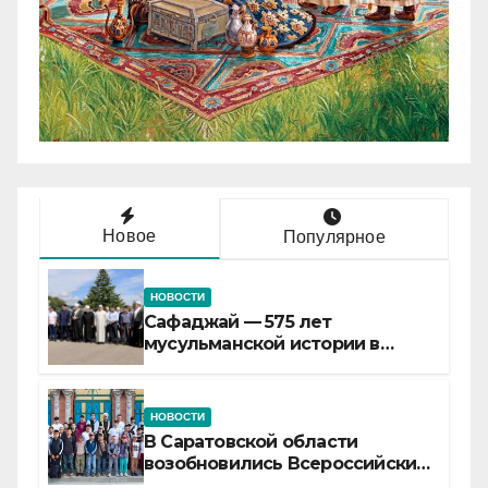
Новое
Популярное
НОВОСТИ
Сафаджай — 575 лет
мусульманской истории в
самой сердцевине России
НОВОСТИ
В Саратовской области
возобновились Всероссийские
детские смены «Муслим»