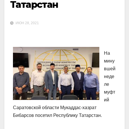
Татарстан
ИЮН 28, 2021
На
мину
вшей
неде
ле
муфт
ий
Саратовской области Мукаддас-хазрат
Бибарсов посетил Республику Татарстан.