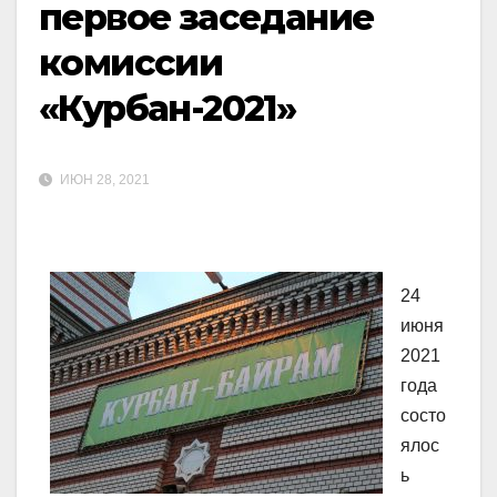
первое заседание
комиссии
«Курбан-2021»
ИЮН 28, 2021
24
июня
2021
года
состо
ялос
ь