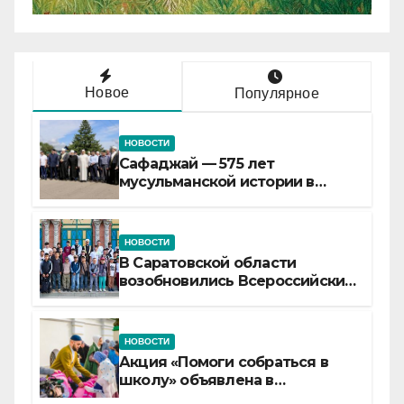
Новое
Популярное
НОВОСТИ
Сафаджай — 575 лет
мусульманской истории в
самой сердцевине России
НОВОСТИ
В Саратовской области
возобновились Всероссийские
детские смены «Муслим»
НОВОСТИ
Акция «Помоги собраться в
школу» объявлена в
Татарстане