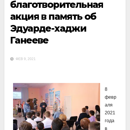
благотворительная
акция в память об
Эдуарде-хаджи
Ганееве
ФЕВ 9, 2021
8
февр
аля
2021
года
в