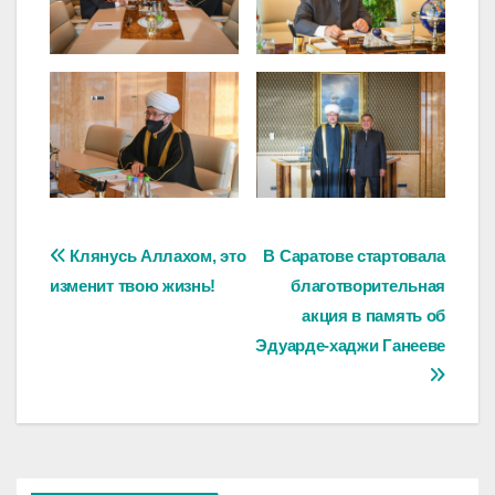
Навигация
Клянусь Аллахом, это
В Саратове стартовала
изменит твою жизнь!
благотворительная
по
акция в память об
записям
Эдуарде-хаджи Ганееве