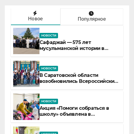
Новое
Популярное
НОВОСТИ
Сафаджай — 575 лет
мусульманской истории в
самой сердцевине России
НОВОСТИ
В Саратовской области
возобновились Всероссийские
детские смены «Муслим»
НОВОСТИ
Акция «Помоги собраться в
школу» объявлена в
Татарстане