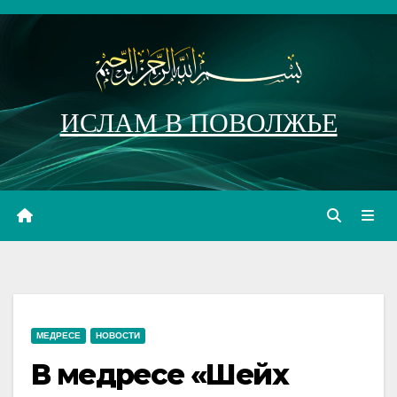
Перейти
к
содержимому
ИСЛАМ В ПОВОЛЖЬЕ
МЕДРЕСЕ
НОВОСТИ
В медресе «Шейх