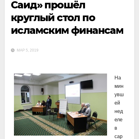
Саид» прошёл
круглый стол по
исламским финансам
МАР 5, 2019
На
мин
увш
ей
нед
еле
в
сар