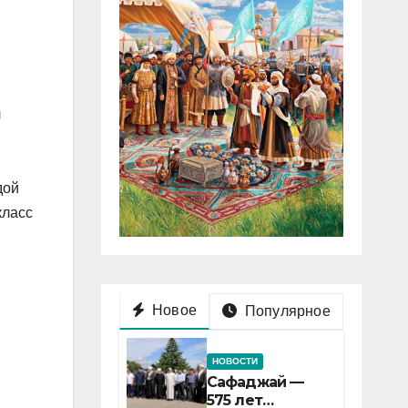
л
дой
класс
Новое
Популярное
НОВОСТИ
Сафаджай —
575 лет