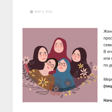
МАР 4, 2019
Женс
прос
сем
В ег
или 
по д
Меро
(пи
Нача