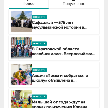
Новое
Популярное
НОВОСТИ
Сафаджай — 575 лет
мусульманской истории в
самой сердцевине России
НОВОСТИ
В Саратовской области
возобновились Всероссийские
детские смены «Муслим»
НОВОСТИ
Акция «Помоги собраться в
школу» объявлена в
Татарстане
НОВОСТИ
Малышей от года ждут на
уроках по изучению Корана