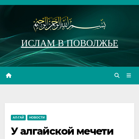
Перейти
к
содержимому
ИСЛАМ В ПОВОЛЖЬЕ
АЛ-ГАЙ
НОВОСТИ
У алгайской мечети