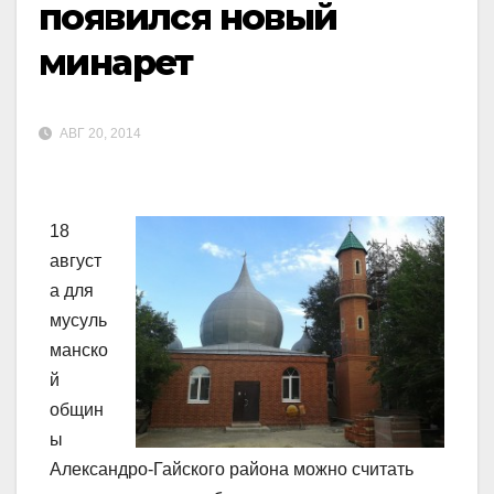
появился новый
минарет
АВГ 20, 2014
18
август
а для
мусуль
манско
й
общин
ы
Александро-Гайского района можно считать