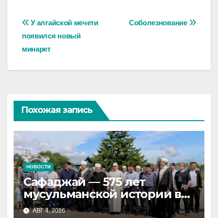
Навигация
У алгайской мечети
Соболезнование
появился новый
по
минарет
записям
Похожая запись
НОВОСТИ
Сафаджай — 575 лет
мусульманской истории в
самой сердцевине России
АВГ 4, 2026