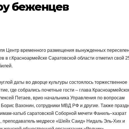
ру беженцев
ля Центр временного размещения вынужденных переселе
ев в г.Красноармейске Саратовской области отметил свой 2
билей.
круглой даты во дворце культуры состоялось торжественное
тие, где собрались почетные гости – глава Красноармейско
лексей Петаев,
врио начальника Управления по вопросам
 Борис Вахонин, сотрудники МВД РФ и другие. Также празд
 имам-хатыб саратовской Соборной мечети Фаниль–хазрат
, преподаватель медресе «Шейх Саид» Нидаль Эль-Хих и
ки женской общественной организации «Родник».