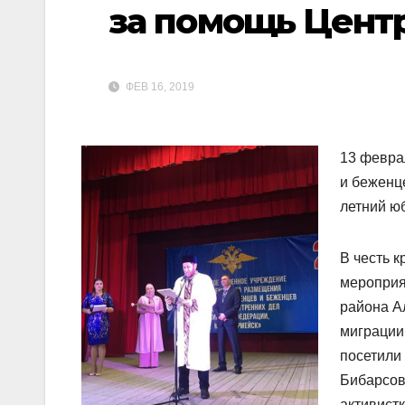
за помощь Цент
ФЕВ 16, 2019
13 февра
и беженц
летний ю
В честь 
мероприя
района А
миграции
посетили
Бибарсов
активист