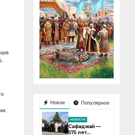
нцев
5-
го
Новое
Популярное
ник
НОВОСТИ
Сафаджай —
575 лет