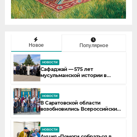
Новое
Популярное
НОВОСТИ
Сафаджай — 575 лет
мусульманской истории в
самой сердцевине России
НОВОСТИ
В Саратовской области
возобновились Всероссийские
детские смены «Муслим»
НОВОСТИ
Акция «Помоги собраться в