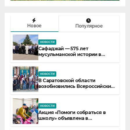
Новое
Популярное
НОВОСТИ
Сафаджай — 575 лет
мусульманской истории в
самой сердцевине России
НОВОСТИ
В Саратовской области
возобновились Всероссийские
детские смены «Муслим»
НОВОСТИ
Акция «Помоги собраться в
школу» объявлена в
Татарстане