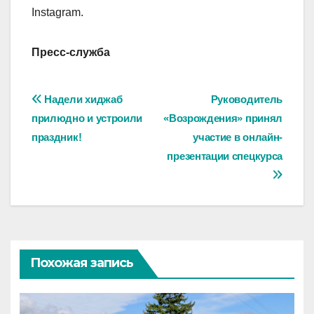
Instagram.
Пресс-служба
Навигация
Надели хиджаб
Руководитель
прилюдно и устроили
«Возрождения» принял
по
праздник!
участие в онлайн-
записям
презентации спецкурса
Похожая запись