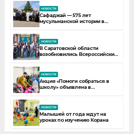
НОВОСТИ
Сафаджай — 575 лет
мусульманской истории в
самой сердцевине России
НОВОСТИ
В Саратовской области
возобновились Всероссийские
детские смены «Муслим»
НОВОСТИ
Акция «Помоги собраться в
школу» объявлена в
Татарстане
НОВОСТИ
Малышей от года ждут на
уроках по изучению Корана