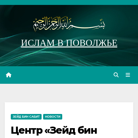
Перейти
к
содержимому
ИСЛАМ В ПОВОЛЖЬЕ
ЗЕЙД БИН САБИТ
НОВОСТИ
Центр «Зейд бин