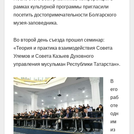
рамках культурной программы пригласили
посетить достопримечательности Болгарского
музея-заповедника.
Во второй день съезда прошел семинар:
«Теория и практика взаимодействия Совета
Улемов и Совета Казыев Духовного
управления мусульман Республики Татарстан».
В
его
раб
оте
одн
им
из