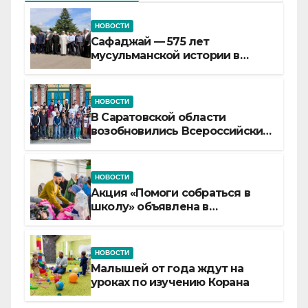
НОВОСТИ
Сафаджай — 575 лет
мусульманской истории в
самой сердцевине России
НОВОСТИ
В Саратовской области
возобновились Всероссийские
детские смены «Муслим»
НОВОСТИ
Акция «Помоги собраться в
школу» объявлена в
Татарстане
НОВОСТИ
Малышей от года ждут на
уроках по изучению Корана