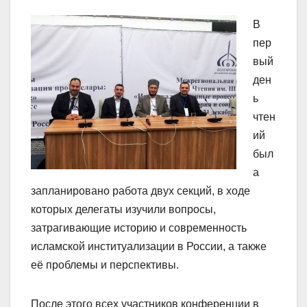
В
пер
вый
ден
ь
чтен
ий
был
а
запланировано работа двух секций, в ходе
которых делегаты изучили вопросы,
затрагивающие историю и современность
исламской институализации в России, а также
её проблемы и перспективы.
После этого всех участников конференции в