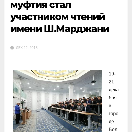
муфтия стал
участником чтений
имени Ш.Марджани
ДЕК 22, 2018
19-
21
дека
бря
в
горо
де
Бол