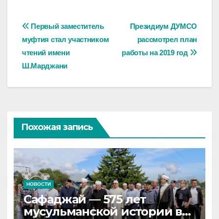
Навигация
Первый заместитель
Президиум ДУМСО
муфтия стал участником
рассмотрел план
по
чтений имени
работы на 2019 год
записям
Ш.Марджани
Похожая запись
НОВОСТИ
Сафаджай — 575 лет
мусульманской истории в