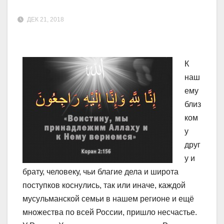
ДЕК 21, 2018
К
наш
ему
близ
ком
у
друг
у и
брату, человеку, чьи благие дела и широта
поступков коснулись, так или иначе, каждой
мусульманской семьи в нашем регионе и ещё
множества по всей России, пришло несчастье.