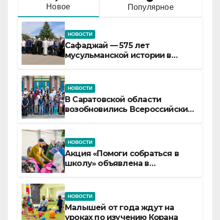
Новое
Популярное
НОВОСТИ
Сафаджай — 575 лет
мусульманской истории в
самой сердцевине России
НОВОСТИ
В Саратовской области
возобновились Всероссийские
детские смены «Муслим»
НОВОСТИ
Акция «Помоги собраться в
школу» объявлена в
Татарстане
НОВОСТИ
Малышей от года ждут на
уроках по изучению Корана