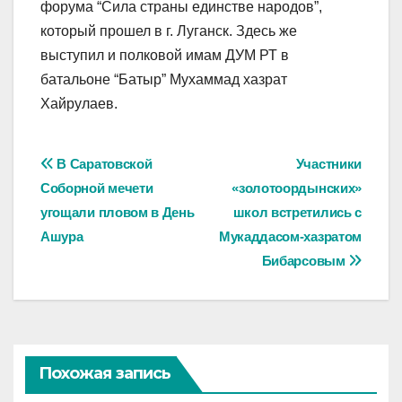
форума “Сила страны единстве народов”,
который прошел в г. Луганск. Здесь же
выступил и полковой имам ДУМ РТ в
батальоне “Батыр” Мухаммад хазрат
Хайрулаев.
Навигация
В Саратовской
Участники
Соборной мечети
«золотоордынских»
по
угощали пловом в День
школ встретились с
записям
Ашура
Мукаддасом-хазратом
Бибарсовым
Похожая запись