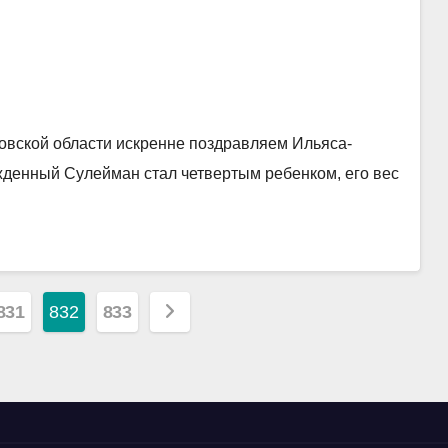
овской области искренне поздравляем Ильяса-
жденный Сулейман стал четвертым ребенком, его вес
я
831
832
833