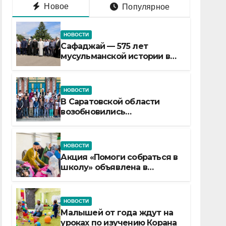
Новое
Популярное
НОВОСТИ
Сафаджай — 575 лет
мусульманской истории в
самой сердцевине России
НОВОСТИ
В Саратовской области
возобновились
Всероссийские детские
смены «Муслим»
НОВОСТИ
Акция «Помоги собраться в
школу» объявлена в
Татарстане
НОВОСТИ
Малышей от года ждут на
уроках по изучению Корана