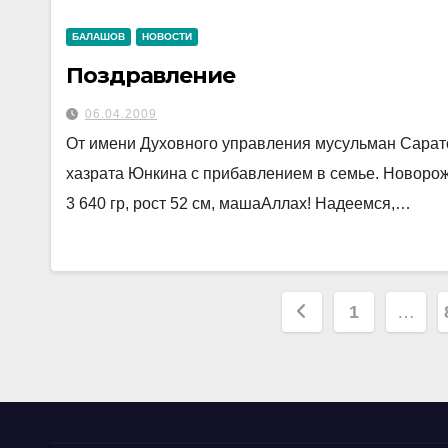
БАЛАШОВ
НОВОСТИ
Поздравление
06.04.2009
От имени Духовного управления мусульман Сарат
хазрата Юнкина с прибавлением в семье. Новоро
3 640 гр, рост 52 см, машаАллах! Надеемся,…
Пагинаци
1
…
записей