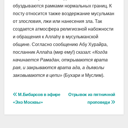
обуздываются рамками нормальных границ. К
посту относится также воздержание мусульман
от злословия, лжи или нанесения зла. Так
создается атмосфера религиозной набожности
и обращения к Аллаhу в мусульманской
общине. Согласно сообщению Абу Хурайра,
посланник Аллаhа (мир ему!) сказал:
«Когда
начинается Рамадан, открываются врата
рая, и закрываются врата ада, а дьяволы
заковываются в цепи»
(Бухари и Муслим).
Навигация
М.Бибарсов в эфире
Отрывок из пятничной
«Эхо Москвы»
проповеди
по
записям