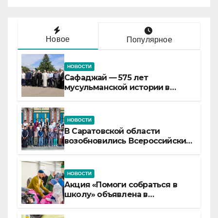
Новое
Популярное
НОВОСТИ
Сафаджай — 575 лет
мусульманской истории в
самой сердцевине России
НОВОСТИ
В Саратовской области
возобновились Всероссийские
детские смены «Муслим»
НОВОСТИ
Акция «Помоги собраться в
школу» объявлена в
Татарстане