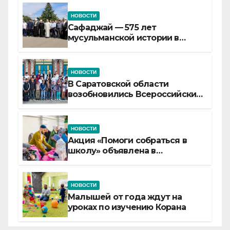
НОВОСТИ
Сафаджай — 575 лет
мусульманской истории в
самой сердцевине России
НОВОСТИ
В Саратовской области
возобновились Всероссийские
детские смены «Муслим»
НОВОСТИ
Акция «Помоги собраться в
школу» объявлена в
Татарстане
НОВОСТИ
Малышей от года ждут на
уроках по изучению Корана