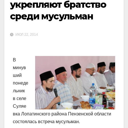
укрепляют братство
среди мусульман
ИЮЛ 22, 2014
В
минув
ший
понеде
льник
в селе
Суляе
вка Лопатинского района Пензенской области
состоялась встреча мусульман.