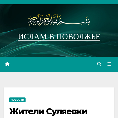
Перейти
к
содержимому
ИСЛАМ В ПОВОЛЖЬЕ
НОВОСТИ
Жители Суляевки