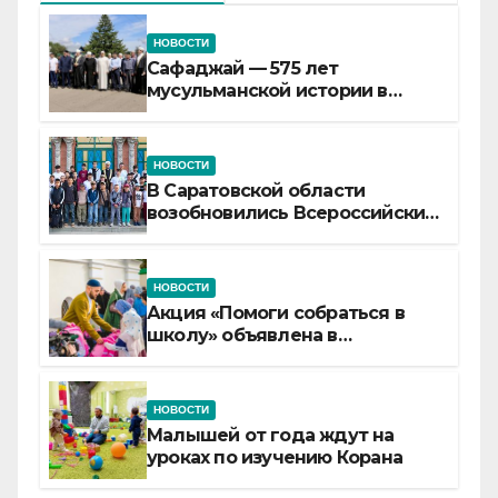
НОВОСТИ
Сафаджай — 575 лет
мусульманской истории в
самой сердцевине России
НОВОСТИ
В Саратовской области
возобновились Всероссийские
детские смены «Муслим»
НОВОСТИ
Акция «Помоги собраться в
школу» объявлена в
Татарстане
НОВОСТИ
Малышей от года ждут на
уроках по изучению Корана