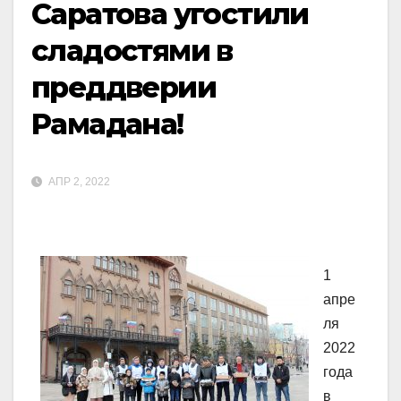
Саратова угостили
сладостями в
преддверии
Рамадана!
АПР 2, 2022
1
апре
ля
2022
года
в