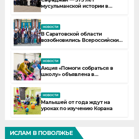
мусульманской истории в
самой сердцевине России
НОВОСТИ
В Саратовской области
возобновились Всероссийские
детские смены «Муслим»
НОВОСТИ
Акция «Помоги собраться в
школу» объявлена в
Татарстане
НОВОСТИ
Малышей от года ждут на
уроках по изучению Корана
ИСЛАМ В ПОВОЛЖЬЕ