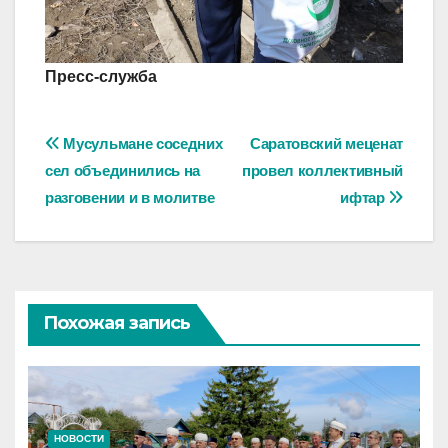
Пресс-служба
Навигация
Мусульмане соседних
Саратовский меценат
сел объединились на
провел коллективный
по
разговении и в молитве
ифтар
записям
Похожая запись
НОВОСТИ