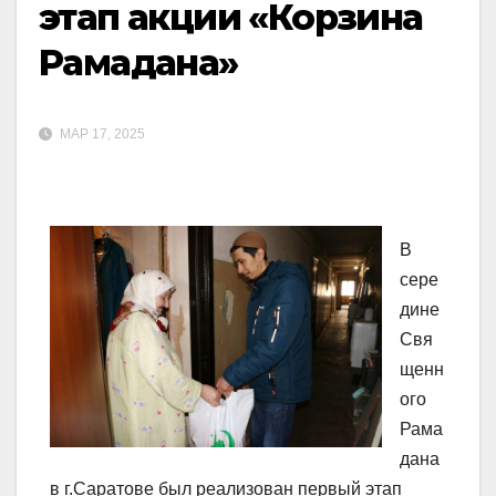
этап акции «Корзина
Рамадана»
МАР 17, 2025
В
сере
дине
Свя
щенн
ого
Рама
дана
в г.Саратове был реализован первый этап