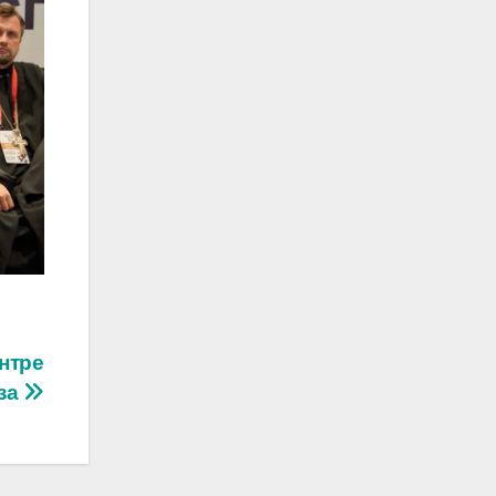
нтре
за