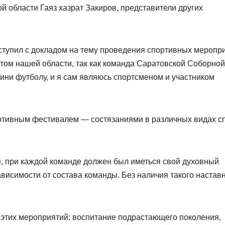
 области Гаяз хазрат Закиров, представители других
ступил с докладом на тему проведения спортивных меропр
ом нашей области, так как команда Саратовской Соборной
мини футболу, и я сам являюсь спортсменом и участником
ортивным фестивалем — состязаниями в различных видах с
я, при каждой команде должен был иметься свой духовный
ависимости от состава команды. Без наличия такого настав
м этих мероприятий: воспитание подрастающего поколения,