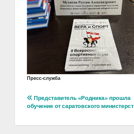
Пресс-служба
Навигация
Представитель «Родника» прошла
обучение от саратовского министерс
по
записям