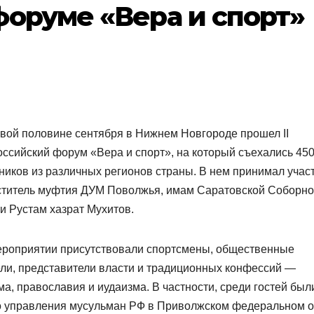
оруме «Вера и спорт»
вой половине сентября в Нижнем Новгороде прошел II
ссийский форум «Вера и спорт», на который съехались 45
ников из различных регионов страны. В нем принимал учас
ститель муфтия ДУМ Поволжья, имам Саратовской Соборн
и Рустам хазрат Мухитов.
ероприятии присутствовали спортсмены, общественные
ли, представители власти и традиционных конфессий —
а, православия и иудаизма. В частности, среди гостей был
о управления мусульман РФ в Приволжском федеральном о