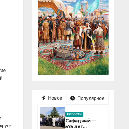
0
тие
ой
Новое
Популярное
НОВОСТИ
и
Сафаджай —
круге
575 лет