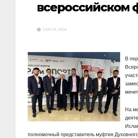
всероссийском ф
СЕН 24, 2024
В пер
Всеро
участ
заме
мечет
На м
деяте
Ислам
полномочный представитель муфтия Духовног