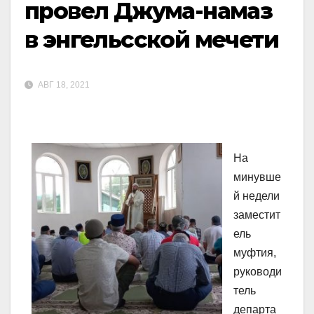
провел Джума-намаз
в энгельсской мечети
АВГ 18, 2021
На
минувше
й недели
заместит
ель
муфтия,
руководи
тель
департа