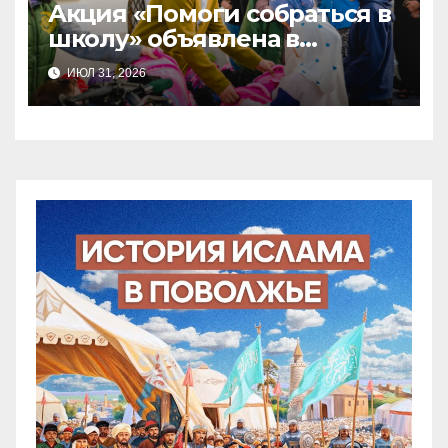
Акция «Помоги собраться в
школу» объявлена в
Татарстане
ИЮЛ 31, 2026