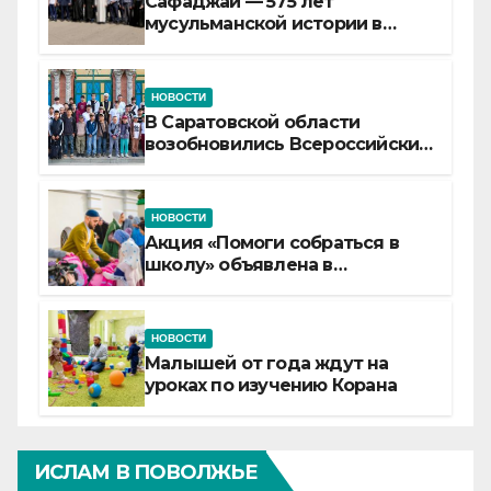
Сафаджай — 575 лет
мусульманской истории в
самой сердцевине России
НОВОСТИ
В Саратовской области
возобновились Всероссийские
детские смены «Муслим»
НОВОСТИ
Акция «Помоги собраться в
школу» объявлена в
Татарстане
НОВОСТИ
Малышей от года ждут на
уроках по изучению Корана
ИСЛАМ В ПОВОЛЖЬЕ