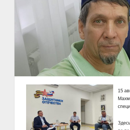
15 ав
Махме
спец
Здес