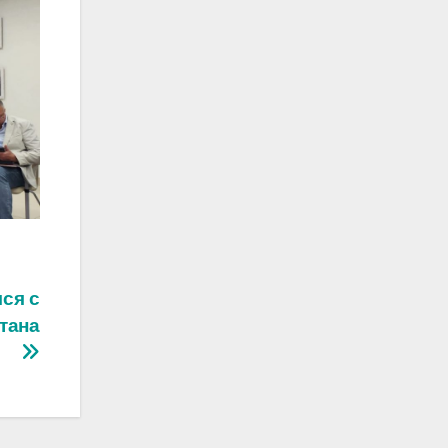
ся с
тана