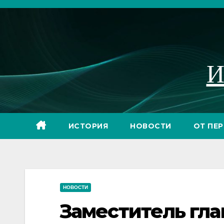
Перейти
к
содержимому
И
ИСТОРИЯ
НОВОСТИ
ОТ ПЕ
НОВОСТИ
Заместитель гл