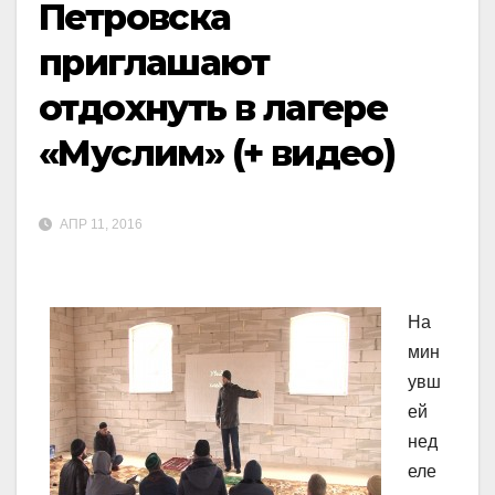
Петровска
приглашают
отдохнуть в лагере
«Муслим» (+ видео)
АПР 11, 2016
На
мин
увш
ей
нед
еле