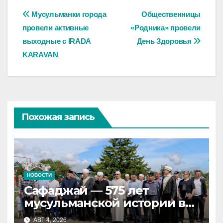
Навигация
Мусульманки города
Общественницы
провели активные
«Родника» провели
по
выходные с IRADA
День Здоровья
записям
KARAVAN
Похожая запись
НОВОСТИ
Сафаджай — 575 лет
мусульманской истории в
самой сердцевине России
АВГ 4, 2026