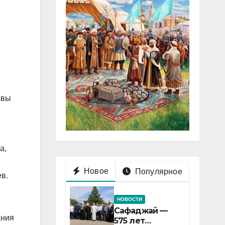
авы
а,
Новое
Популярное
в.
НОВОСТИ
Сафаджай —
ания
575 лет