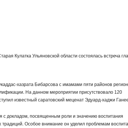
Старая Кулатка Ульяновской области состоялась встреча гл
каддас-хазрата Бибарсова с имамами пяти районов регион
лификации. На данном мероприятии присутствовало 120
ыступил известный саратовский меценат Эдуард-хаджи Ганее
я с докладом, посвященным роли и значению воспитания
х традиций. Особое внимание он уделил проблемам воспит