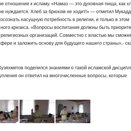
ое отношение к исламу. «Намаз — это духовная пища, как х
 не нуждается. Хлеб за брюхом не ходит!» — отметил Мукадд
осознать насущную потребность в религии, и только в этом
вного кризиса. «Вопросы воспитания должны быть приорит
 религиозных организаций. Совместно с властью мы сможе
фере и заложить основу для будущего нашего страны»,- ск
узяхметов поделился знаниями о такой исламской дисцип
тупления он ответил на многочисленные вопросы, которые