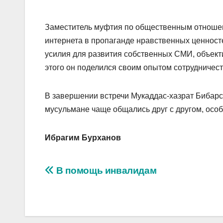
Заместитель муфтия по общественным отношен
интернета в пропаганде нравственных ценносте
усилия для развития собственных СМИ, объе
этого он поделился своим опытом сотрудниче
В завершении встречи Мукаддас-хазрат Бибарс
мусульмане чаще общались друг с другом, особ
Ибрагим Бурханов
Навигация
В помощь инвалидам
по
записям