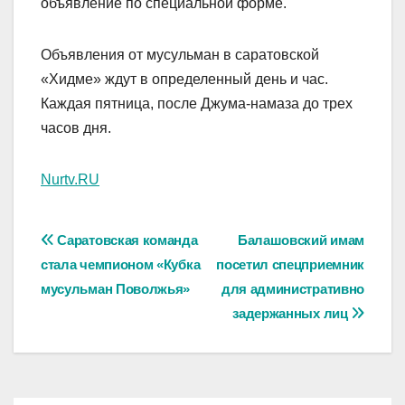
объявление по специальной форме.
Объявления от мусульман в саратовской
«Хидме» ждут в определенный день и час.
Каждая пятница, после Джума-намаза до трех
часов дня.
Nurtv.RU
Навигация
Саратовская команда
Балашовский имам
стала чемпионом «Кубка
посетил спецприемник
по
мусульман Поволжья»
для административно
записям
задержанных лиц