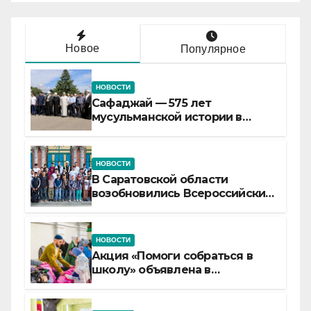
Новое
Популярное
НОВОСТИ
Сафаджай — 575 лет
мусульманской истории в
самой сердцевине России
НОВОСТИ
В Саратовской области
возобновились Всероссийские
детские смены «Муслим»
НОВОСТИ
Акция «Помоги собраться в
школу» объявлена в
Татарстане