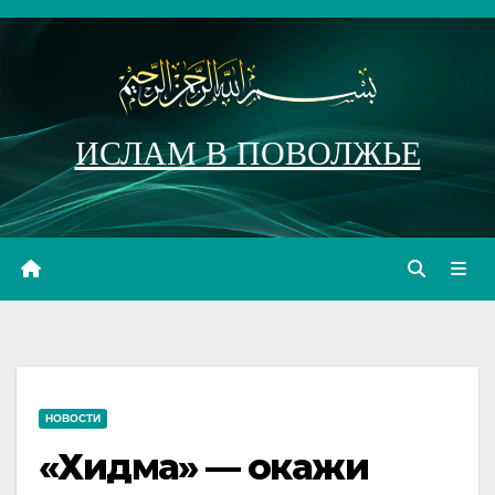
Перейти
к
содержимому
ИСЛАМ В ПОВОЛЖЬЕ
НОВОСТИ
«Хидма» — окажи