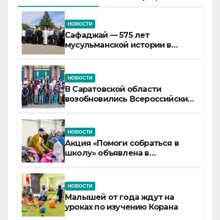
НОВОСТИ
Сафаджай — 575 лет
мусульманской истории в
самой сердцевине России
НОВОСТИ
В Саратовской области
возобновились Всероссийские
детские смены «Муслим»
НОВОСТИ
Акция «Помоги собраться в
школу» объявлена в
Татарстане
НОВОСТИ
Малышей от года ждут на
уроках по изучению Корана