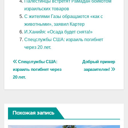
Палестинцы встретят Рамадан бойкотом
израильских товаров
С жителями Газы обращаются «как с
животными», заявил Картер
И.Ханийя: «Осада будет снята!»
Спецслужбы США: израиль погибнет
через 20 лет.
Навигация
Спецслужбы США:
Добрый пример
израиль погибнет через
заразителен!
по
20 лет.
записям
Похожая запись