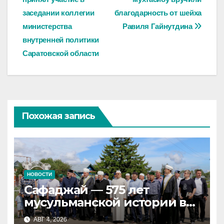
по
заседании коллегии
благодарность от шейха
записям
министерства
Равиля Гайнутдина
внутренней политики
Саратовской области
Похожая запись
НОВОСТИ
Сафаджай — 575 лет
мусульманской истории в
самой сердцевине России
АВГ 4, 2026