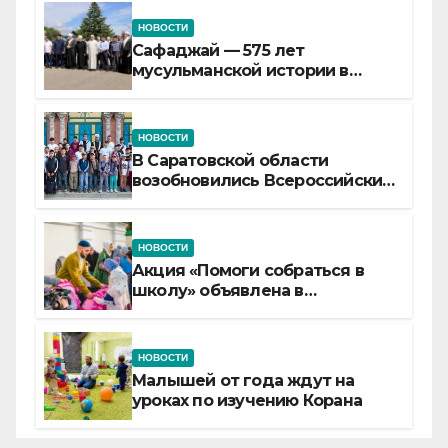
НОВОСТИ
Сафаджай — 575 лет
мусульманской истории в
самой сердцевине России
НОВОСТИ
В Саратовской области
возобновились Всероссийские
детские смены «Муслим»
НОВОСТИ
Акция «Помоги собраться в
школу» объявлена в
Татарстане
НОВОСТИ
Малышей от года ждут на
уроках по изучению Корана