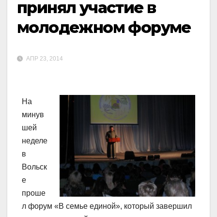
принял участие в
молодежном форуме
АПР 23, 2014
На
минув
шей
неделе
в
Вольск
е
проше
л форум «В семье единой», который завершил