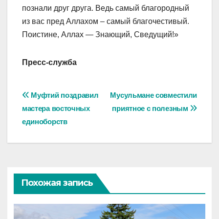
познали друг друга. Ведь самый благородный
из вас пред Аллахом – самый благочестивый.
Поистине, Аллах — Знающий, Сведущий!»
Пресс-служба
Навигация
Муфтий поздравил
Мусульмане совместили
мастера восточных
приятное с полезным
по
единоборств
записям
Похожая запись