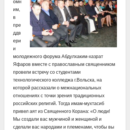
омн
им,
в
пре
ддв
ери
и
молодежного форума Абдулхаким-хазрат
Яфаров вместе с православным священником
провели встречу со студентами
технологического колледжа г.Вольска, на
которой рассказали о межнациональных
отношениях с точки зрения традиционных
российских религий. Тогда имам-мухтасиб
привел аят из Священного Корана: «О люди!
Мы создали вас мужчиной и женщиной и
сделали вас народами и племенами, чтобы вы