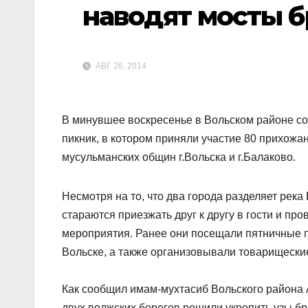
наводят мосты б
АВГ 26, 2014
В минувшее воскресенье в Вольском районе с
пикник, в котором приняли участие 80 прихожан
мусульманских общин г.Вольска и г.Балаково.
Несмотря на то, что два города разделяет река
стараются приезжать друг к другу в гости и пр
мероприятия. Ранее они посещали пятничные 
Вольске, а также организовывали товарищеские
Как сообщил имам-мухтасиб Вольского района
двух волжских берегов решили укрепить узы б