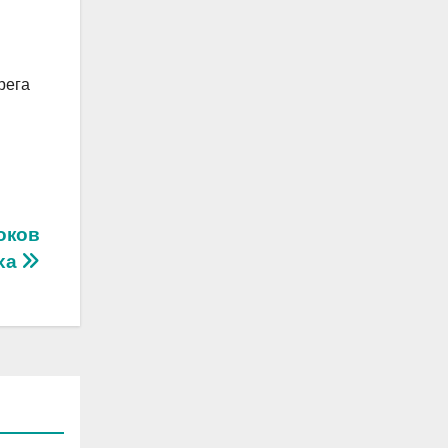
рега
оков
ха