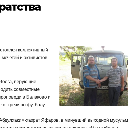
ратства
остоялся коллективный
 мечетей и активистов
 Волга, верующие
оводить совместные
проповеди в Балаково и
 встречи по футболу.
 Абдулхаким-хазрат Яфаров, в минувший выходной мусульм
ратства совместным выездом на природу. «Мы выбрали