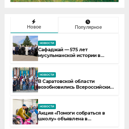
Новое
Популярное
НОВОСТИ
Сафаджай — 575 лет
мусульманской истории в
самой сердцевине России
НОВОСТИ
В Саратовской области
возобновились Всероссийские
детские смены «Муслим»
НОВОСТИ
Акция «Помоги собраться в
школу» объявлена в
Татарстане