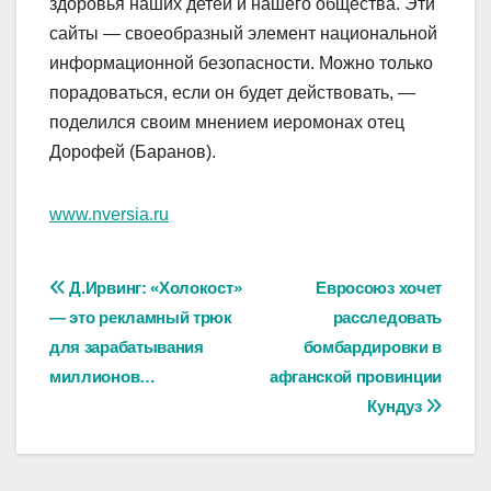
здоровья наших детей и нашего общества. Эти
сайты — своеобразный элемент национальной
информационной безопасности. Можно только
порадоваться, если он будет действовать, —
поделился своим мнением иеромонах отец
Дорофей (Баранов).
www.nversia.ru
Навигация
Д.Ирвинг: «Холокост»
Евросоюз хочет
— это рекламный трюк
расследовать
по
для зарабатывания
бомбардировки в
записям
миллионов…
афганской провинции
Кундуз