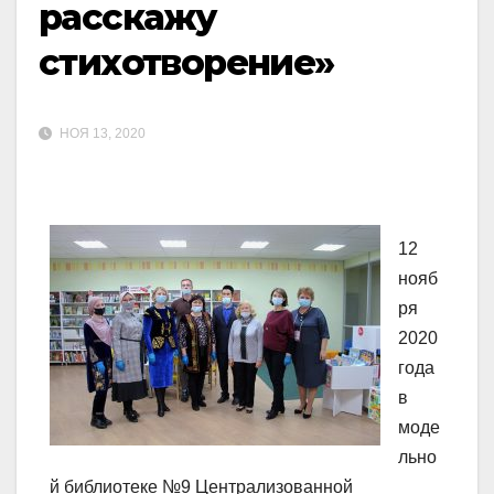
расскажу
стихотворение»
НОЯ 13, 2020
12
нояб
ря
2020
года
в
моде
льно
й библиотеке №9 Централизованной