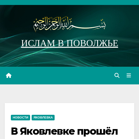
Перейти
к
содержимому
ИСЛАМ В ПОВОЛЖЬЕ
НОВОСТИ
ЯКОВЛЕВКА
В Яковлевке прошёл