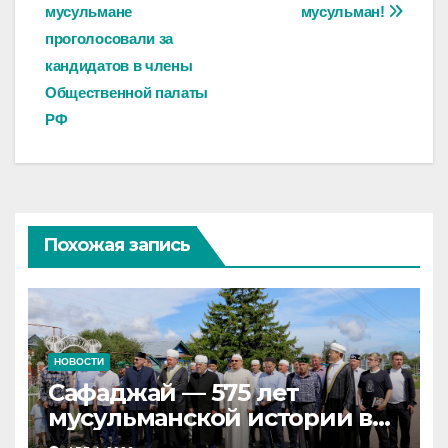
мусульмане
мусульман!
по
проголосовали за
записям
кандидатов в члены
Общественной палаты
РФ
Похожая запись
НОВОСТИ
Сафаджай — 575 лет
мусульманской истории в
самой сердцевине России