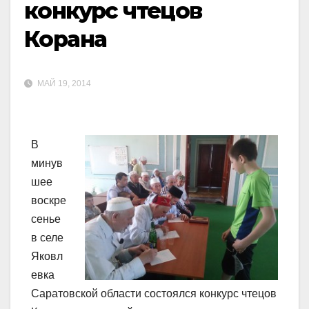
конкурс чтецов
Корана
МАЙ 19, 2014
В
минув
шее
воскре
сенье
в селе
Яковл
евка
Саратовской области состоялся конкурс чтецов