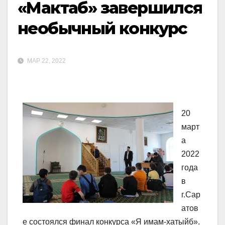
«Мактаб» завершился
необычный конкурс
МАР 22, 2022
20
март
а
2022
года
в
г.Сар
атов
е состоялся финал конкурса «Я имам-хатыйб».