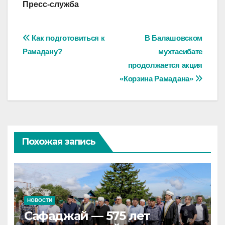
Пресс-служба
Навигация
Как подготовиться к
В Балашовском
Рамадану?
мухтасибате
по
продолжается акция
записям
«Корзина Рамадана»
Похожая запись
НОВОСТИ
Сафаджай — 575 лет