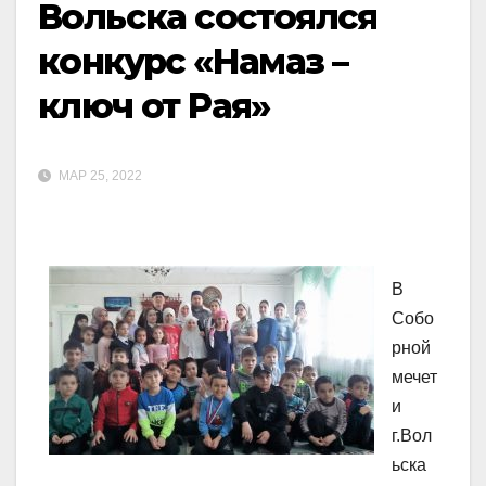
Вольска состоялся
конкурс «Намаз –
ключ от Рая»
МАР 25, 2022
В
Собо
рной
мечет
и
г.Вол
ьска