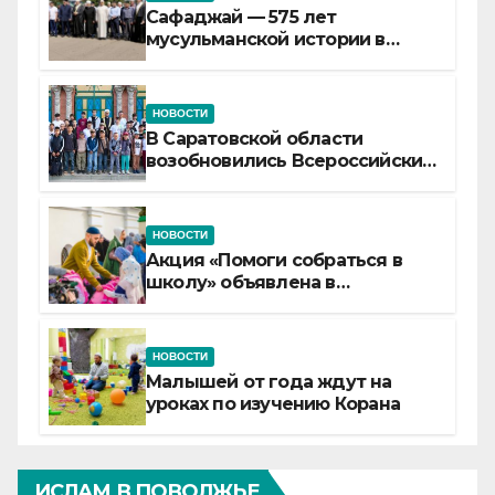
Сафаджай — 575 лет
мусульманской истории в
самой сердцевине России
НОВОСТИ
В Саратовской области
возобновились Всероссийские
детские смены «Муслим»
НОВОСТИ
Акция «Помоги собраться в
школу» объявлена в
Татарстане
НОВОСТИ
Малышей от года ждут на
уроках по изучению Корана
ИСЛАМ В ПОВОЛЖЬЕ