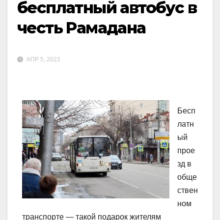
бесплатный автобус в
честь Рамадана
АПР 5, 2022
Бесп
латн
ый
прое
зд в
обще
ствен
ном
транспорте — такой подарок жителям