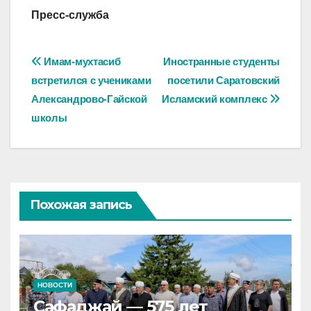
Пресс-служба
Навигация
Имам-мухтасиб
Иностранные студенты
встретился с учениками
посетили Саратовский
по
Александрово-Гайской
Исламский комплекс
записям
школы
Похожая запись
НОВОСТИ
Сафаджай — 575 лет