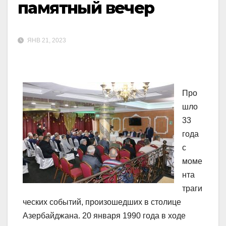
памятный вечер
ЯНВ 21, 2023
Про
шло
33
года
с
моме
нта
траги
ческих событий, произошедших в столице
Азербайджана. 20 января 1990 года в ходе