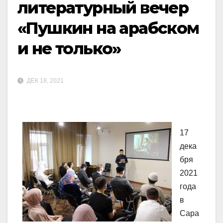
литературный вечер
«Пушкин на арабском
и не только»
ДЕК 18, 2021
17
дека
бря
2021
года
в
Сара