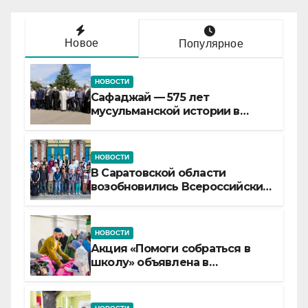
Новое
Популярное
НОВОСТИ
Сафаджай — 575 лет
мусульманской истории в
самой сердцевине России
НОВОСТИ
В Саратовской области
возобновились Всероссийские
детские смены «Муслим»
НОВОСТИ
Акция «Помоги собраться в
школу» объявлена в
Татарстане