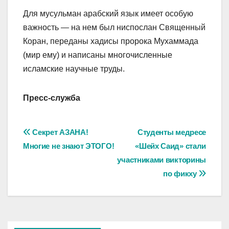
Для мусульман арабский язык имеет особую
важность — на нем был ниспослан Священный
Коран, переданы хадисы пророка Мухаммада
(мир ему) и написаны многочисленные
исламские научные труды.
Пресс-служба
Навигация
Секрет АЗАНА!
Студенты медресе
Многие не знают ЭТОГО!
«Шейх Саид» стали
по
участниками викторины
записям
по фикху