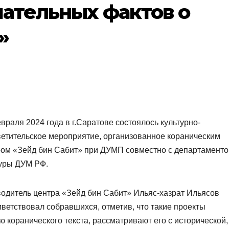
чательных фактов о
»
враля 2024 года в г.Саратове состоялось культурно-
етительское мероприятие, организованное кораническим
ром «Зейд бин Сабит» при ДУМП совместно с департамент
туры ДУМ РФ.
одитель центра «Зейд бин Сабит» Ильяс-хазрат Ильясов
ветствовал собравшихся, отметив, что такие проекты
 коранического текста, рассматривают его с исторической,