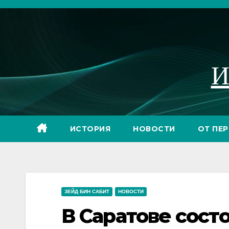
Перейти
к
содержимому
И
ИСТОРИЯ
НОВОСТИ
ОТ ПЕ
ЗЕЙД БИН САБИТ
НОВОСТИ
В Саратове сост