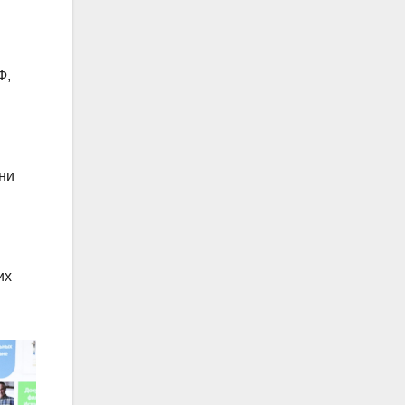
Ф,
дни
их