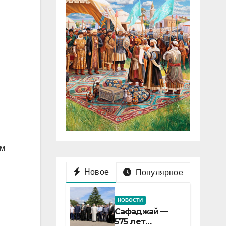
ом
Новое
Популярное
НОВОСТИ
Сафаджай —
575 лет