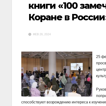
книги «100 заме
Коране в России
ФЕВ 26, 2024
25 фе
просв
цент
куль
Руков
попри
способствуют возрождению интереса к изучению