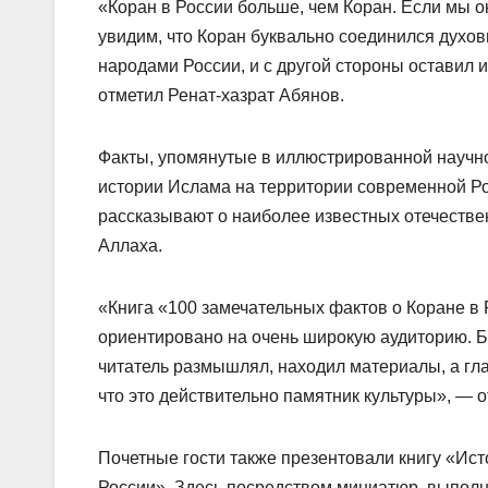
«Коран в России больше, чем Коран. Если мы о
увидим, что Коран буквально соединился духо
народами России, и с другой стороны оставил 
отметил Ренат-хазрат Абянов.
Факты, упомянутые в иллюстрированной научно
истории Ислама на территории современной Ро
рассказывают о наиболее известных отечестве
Аллаха.
«Книга «100 замечательных фактов о Коране в 
ориентировано на очень широкую аудиторию. Бу
читатель размышлял, находил материалы, а гла
что это действительно памятник культуры», — 
Почетные гости также презентовали книгу «Ис
России». Здесь посредством миниатюр, выпол