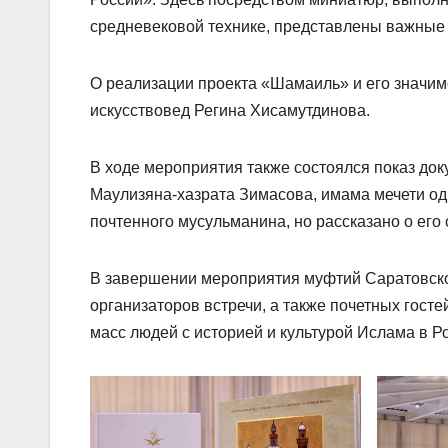
средневековой технике, представлены важные 
О реализации проекта «Шамаиль» и его значим
искусствовед Регина Хисамутдинова.
В ходе мероприятия также состоялся показ до
Маулизяна-хазрата Зимасова, имама мечети одн
почтенного мусульманина, но рассказано о ег
В завершении мероприятия муфтий Саратовско
организаторов встречи, а также почетных госте
масс людей с историей и культурой Ислама в Р