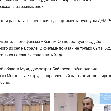
сюжеты из разных эпох.
ости рассказала специалист департамента культуры ДУМ Р
кументального фильма «Хыял». Он повествует о судьбе
ого из сел на Урале. В фильме показан не только быт и бу
о сильном желании совершить Хадж.
й области Мукаддас-хазрат Бибарсов поблагодарил
й из Москвы за их труд, направленный на знакомство широк
оссии.