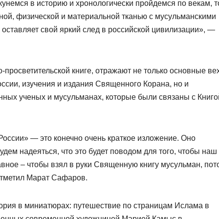
кунемся в историю и хронологически пройдемся по векам, 
вной, физической и материальной тканью с мусульманскими
и оставляет свой яркий след в российской цивилизации», —
-просветительской книге, отражают не только основные ве
ссии, изучения и издания Священного Корана, но и
нных ученых и мусульманах, которые были связаны с Книго
России» — это конечно очень краткое изложение. Оно
дем надеяться, что это будет поводом для того, чтобы наш
вное – чтобы взял в руки Священную книгу мусульман, пот
отметил Марат Сафаров.
тория в миниатюрах: путешествие по страницам Ислама в
ненных современной художницей Марией Камыс в