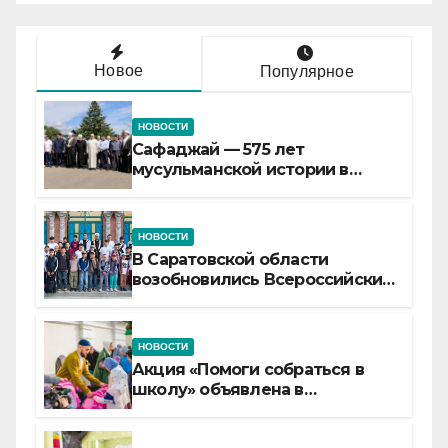
Новое
Популярное
НОВОСТИ
Сафаджай — 575 лет
мусульманской истории в
самой сердцевине России
НОВОСТИ
В Саратовской области
возобновились Всероссийские
детские смены «Муслим»
НОВОСТИ
Акция «Помоги собраться в
школу» объявлена в
Татарстане