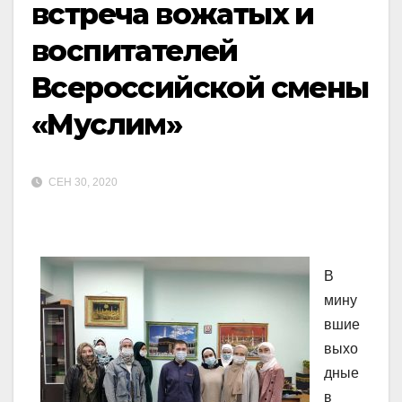
встреча вожатых и
воспитателей
Всероссийской смены
«Муслим»
СЕН 30, 2020
В
мину
вшие
выхо
дные
в