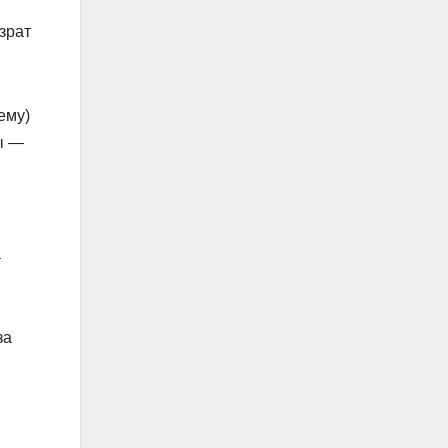
зрат
ему)
ы —
а
за