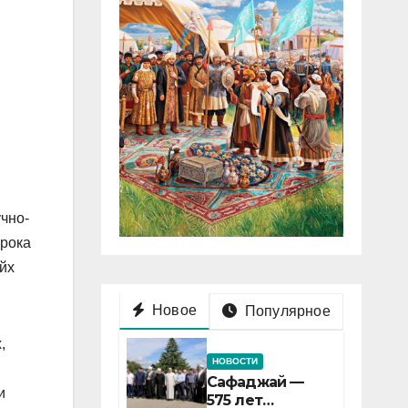
чно-
орока
йх
Новое
Популярное
,
НОВОСТИ
Сафаджай —
и
575 лет