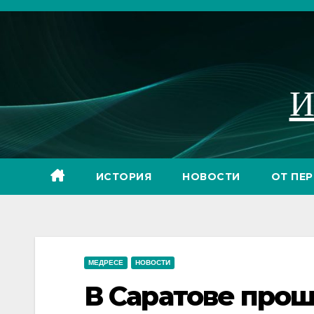
Перейти
к
содержимому
И
ИСТОРИЯ
НОВОСТИ
ОТ ПЕ
МЕДРЕСЕ
НОВОСТИ
В Саратове про