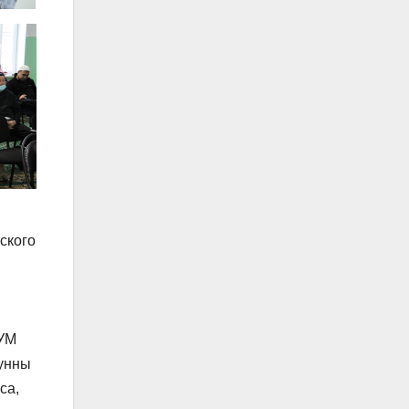
ского
ДУМ
Сунны
са,