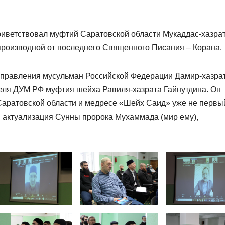
риветствовал муфтий Саратовской области Мукаддас-хазра
 производной от последнего Священного Писания – Корана.
управления мусульман Российской Федерации Дамир-хазра
еля ДУМ РФ муфтия шейха Равиля-хазрата Гайнутдина. Он
Саратовской области и медресе «Шейх Саид» уже не первы
 актуализация Сунны пророка Мухаммада (мир ему),