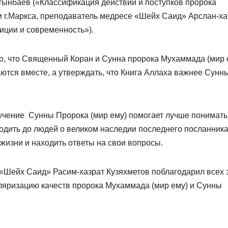
тынбаев («Классификация действий и поступков пророка
 г.Маркса, преподаватель медресе «Шейх Саид» Арслан-ха
иции и современность»).
о, что Священный Коран и Сунна пророка Мухаммада (мир 
аются вместе, а утверждать, что Книга Аллаха важнее Сунн
зучение Сунны Пророка (мир ему) помогает лучше понимать
водить до людей о великом наследии последнего посланник
жизни и находить ответы на свои вопросы.
«Шейх Саид» Расим-хазрат Кузяхметов поблагодарил всех 
ляризацию качеств пророка Мухаммада (мир ему) и Сунны