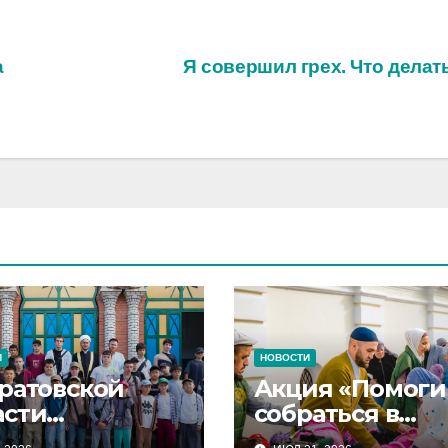
а
Я совершил грех. Что дела
И
НОВОСТИ
аратовской
Акция «Помоги
асти
собраться в
обновились
школу» объявл