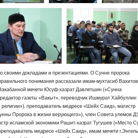
о своими докладами и презентациями. О Сунне пророка
 правильного понимания рассказали имам-мухтасиб Вахитов
 Закабанной мечети Юсуф-хазрат Давлетшин («Сунна
 редактор газеты «Вакыт», переводчик Ишмурат Хайбуллин
 религии»), преподаватель медресе «Шейх Саид», магистр
унны Пророка в жизни верующего»), член Совета улемов 
стр исламской экономики Рашит-хазрат Тугушев («Место 
преподаватель медресе «Шейх Саид», имам мечети г.Энгель