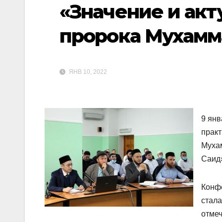
«Значение и акт
пророка Мухамма
ЯНВ 10, 2022
9 янв
практ
Мухам
Саид
Конф
стала
отме