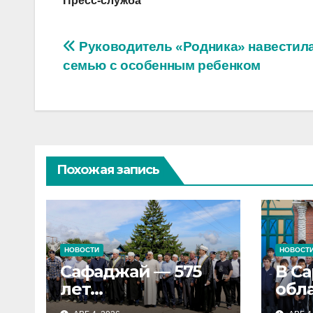
Пресс-служба
Навигация
Руководитель «Родника» навестил
семью с особенным ребенком
по
записям
Похожая запись
НОВОСТИ
НОВОСТ
Сафаджай — 575
В С
лет
обл
мусульманской
воз