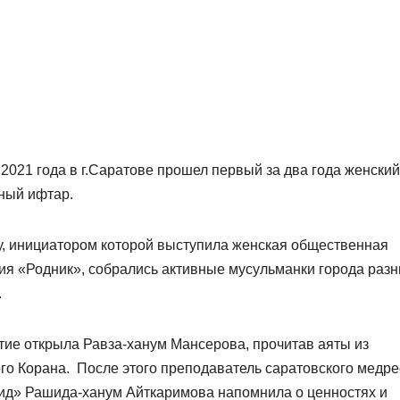
 2021 года в г.Саратове прошел первый за два года женский
ный ифтар.
у, инициатором которой выступила женская общественная
ия «Родник», собрались активные мусульманки города раз
.
ие открыла Равза-ханум Мансерова, прочитав аяты из
о Корана. После этого преподаватель саратовского медре
д» Рашида-ханум Айткаримова напомнила о ценностях и