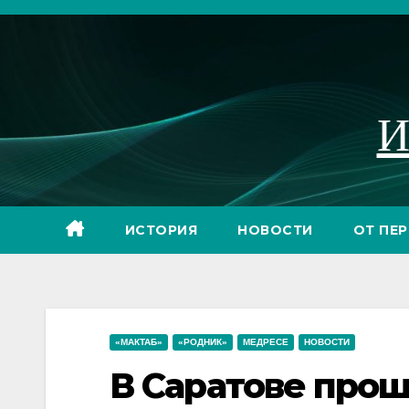
Перейти
к
содержимому
И
ИСТОРИЯ
НОВОСТИ
ОТ ПЕ
«МАКТАБ»
«РОДНИК»
МЕДРЕСЕ
НОВОСТИ
В Саратове про