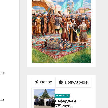
ных
Новое
Популярное
НОВОСТИ
се
Сафаджай —
575 лет