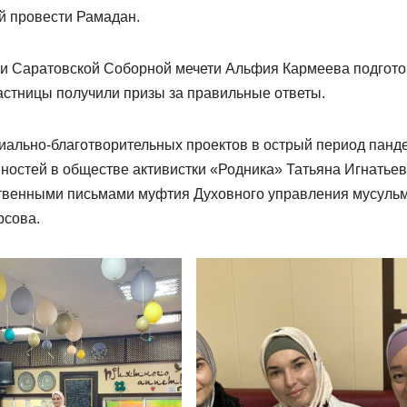
ой провести Рамадан.
и Саратовской Соборной мечети Альфия Кармеева подгот
астницы получили призы за правильные ответы.
иально-благотворительных проектов в острый период панд
нностей в обществе активистки «Родника» Татьяна Игнатьев
твенными письмами муфтия Духовного управления мусуль
рсова.