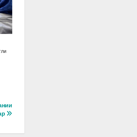
гли
ании
тар