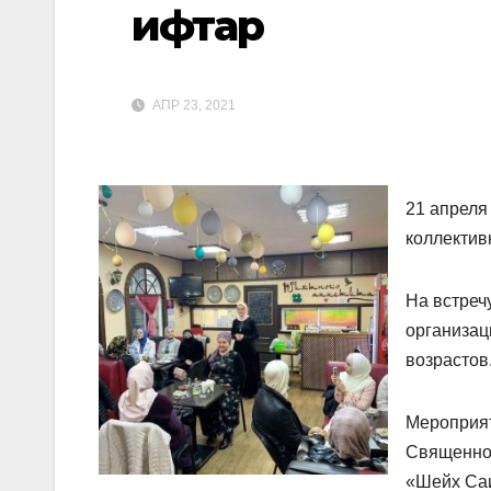
ифтар
АПР 23, 2021
21 апреля
коллектив
На встреч
организац
возрастов
Мероприят
Священног
«Шейх Саи