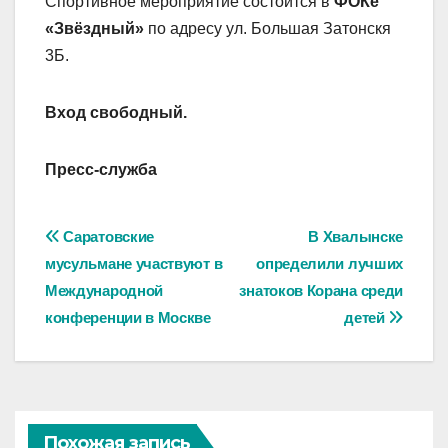
Спортивное мероприятие состоится в
ФОКе
«Звёздный»
по адресу ул. Большая Затонскя
3Б.
Вход свободный.
Пресс-служба
Навигация
Саратовские
В Хвалынске
мусульмане участвуют в
определили лучших
по
Международной
знатоков Корана среди
записям
конференции в Москве
детей
Похожая запись