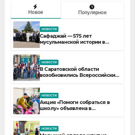
Новое
Популярное
НОВОСТИ
Сафаджай — 575 лет
мусульманской истории в
самой сердцевине России
НОВОСТИ
В Саратовской области
возобновились Всероссийские
детские смены «Муслим»
НОВОСТИ
Акция «Помоги собраться в
школу» объявлена в
Татарстане
НОВОСТИ