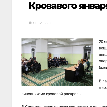
Кровавого январ
ЯНВ 20, 2019
20 я
вош
янва
опер
были
В па
мира
виновниками кровавой расправы.
В Саратове такая встреча состоялась в ислам