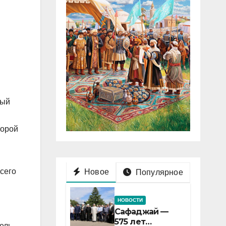
вый
торой
сего
Новое
Популярное
НОВОСТИ
Сафаджай —
575 лет
ель