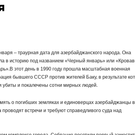
я
нваря – траурная дата для азербайджанского народа. Она
ла в историю под названием «Черный январь» или «Крова
рь».В этот день в 1990 году прошла масштабная военная
ация бывшего СССР против жителей Баку, в результате ко
 убиты и покалечены сотни мирных людей.
мять о погибших земляках и единоверцах азербайджанцы в
 проводят встречи и требуют справедливого суда над
ском комплексе города. Собрание посетили первый заместит