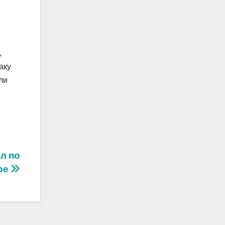
,
аку
ли
л по
ре