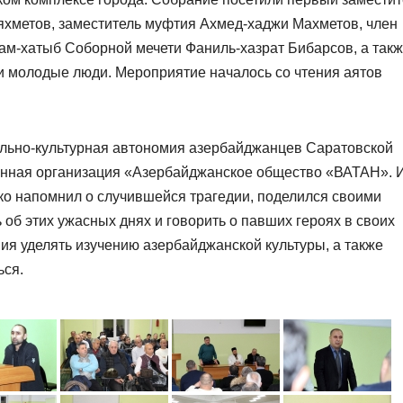
яхметов, заместитель муфтия Ахмед-хаджи Махметов, член
-хатыб Соборной мечети Фаниль-хазрат Бибарсов, а так
и молодые люди. Мероприятие началось со чтения аятов
льно-культурная автономия азербайджанцев Саратовской
енная организация «Азербайджанское общество «ВАТАН». 
о напомнил о случившейся трагедии, поделился своими
об этих ужасных днях и говорить о павших героях в своих
ия уделять изучению азербайджанской культуры, а также
ься.