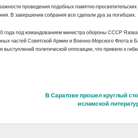
о важности проведения подобных памятно-просветительских
ния. В завершении собрания все сделали дуа за погибших.
990 года под командованием министра обороны СССР Язова
рных частей Советской Армии и Военно-Морского Флота в Б
 выступлений политической оппозиции, что привело к гибе
В Саратове прошел круглый сто
исламской литерату