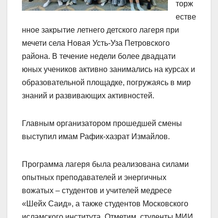
торж
естве
нное закрытие летнего детского лагеря при
мечети села Новая Усть-Уза Петровского
района. В течение недели более двадцати
юных учеников активно занимались на курсах и
образовательной площадке, погружаясь в мир
знаний и развивающих активностей.
Главным организатором прошедшей смены
выступил имам Рафик-хазрат Измайлов.
Программа лагеря была реализована силами
опытных преподавателей и энергичных
вожатых – студентов и учителей медресе
«Шейх Саид», а также студентов Московского
исламского института. Отметим, студенты МИИ