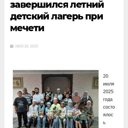
завершился летний
детский лагерь при
мечети
ИЮЛ 29, 2025
20
июля
2025
года
состо
ялос
ь