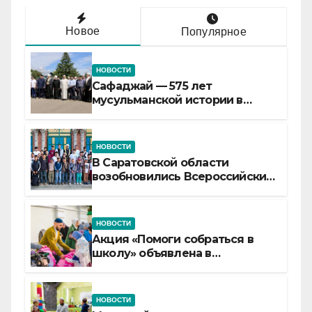
Новое
Популярное
НОВОСТИ
Сафаджай — 575 лет
мусульманской истории в
самой сердцевине России
НОВОСТИ
В Саратовской области
возобновились Всероссийские
детские смены «Муслим»
НОВОСТИ
Акция «Помоги собраться в
школу» объявлена в
Татарстане
НОВОСТИ