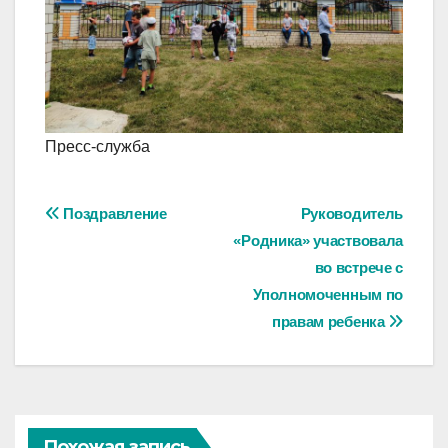
Пресс-служба
Навигация
Поздравление
Руководитель
«Родника» участвовала
по
во встрече с
записям
Уполномоченным по
правам ребенка
Похожая запись