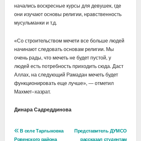
начались воскресные курсы для девушек, где
они изучают основы религии, нравственность
мусульманки и т.д.
«Со строительством мечети все больше людей
начинают следовать основам религии. Мы
очень рады, что мечеть не будет пустой, у
людей есть потребность приходить сюда. Даст
Аллах, на следующий Рамадан мечеть будет
функционировать еще лучше», — отметил
Махмет–хазрат.
Динара Садреддинова
Навигация
В селе Тарлыковка
Представитель ДУМСО
Ровенского района
рассказал студентам